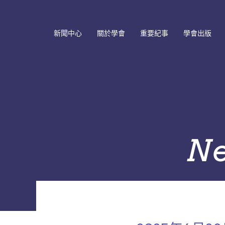
新聞中心
關於學會
重要紀事
學會出版
最新消息
學會簡介
重要紀事年表
會員通訊
研討會訊息
學會章程
理監事會議記錄
學會會刊
歷史消息
網站連結
年會與研討會
學術期刊
Past Board of Directors
Local Chapter
系列專書
and Committees
N