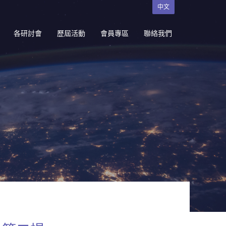
中文
各研討會
歷屆活動
會員專區
聯絡我們
研討會
國內研究生出席國際學術
會議補助
境論壇暨就
台灣氣膠研究學會東南亞
基金補助
質監測與物
入會申請
研討會
入會須知
現有會員