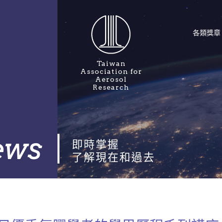
各類獎章
最佳工程論文獎
國際氣膠科技
Taiwan
Association for
最佳學術論文獎
東南亞永續環
Aerosol
業博覽會
Research
會士
新世代空氣品
秋森獎
聯網研討會
學生論文短講競賽
亞洲氣膠學術
ews
即時掌握
傑出成就獎
T&T IAC
了解現在和過去
最佳技術論文獎
T&T & ICoSE