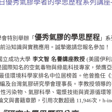
28日優秀氣膠學者的學思歷程系列講座
優秀氣膠的學思歷程
學會特別舉辦「
」系
前沿知識與實務應用。誠摯邀請您報名參加！
國立成功大學
李文智 名譽講座教授
(美國伊
是國際知名的空氣毒物與綠能科技專家，榮膺
h.com最佳環境科學家排名中位居榜首。他曾擔
主編及台灣氣膠研究學會理事長。李教授領導
久性污染物、氣膠科學、電漿技術與資源循環等
論文與書籍章節，引用次數超過 11,946次，h-ind