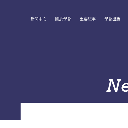
新聞中心
關於學會
重要紀事
學會出版
最新消息
學會簡介
重要紀事年表
會員通訊
研討會訊息
學會章程
理監事會議記錄
學會會刊
歷史消息
網站連結
年會與研討會
學術期刊
Past Board of Directors
Local Chapter
系列專書
and Committees
N