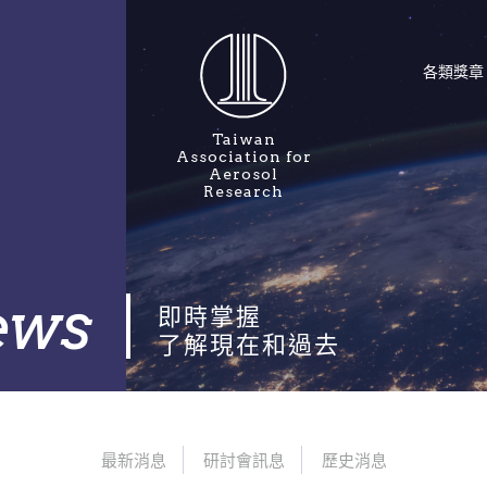
各類獎章
最佳工程論文獎
國際氣膠科技
Taiwan
Association for
最佳學術論文獎
東南亞永續環
Aerosol
業博覽會
Research
會士
新世代空氣品
秋森獎
聯網研討會
學生論文短講競賽
亞洲氣膠學術
ews
即時掌握
傑出成就獎
T&T IAC
了解現在和過去
最佳技術論文獎
T&T & ICoSE
最新消息
研討會訊息
歷史消息