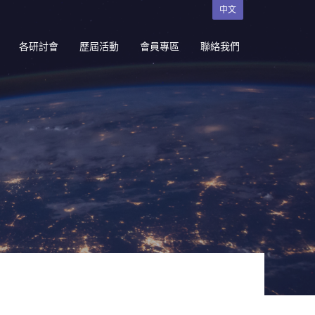
中文
各研討會
歷屆活動
會員專區
聯絡我們
研討會
國內研究生出席國際學術
會議補助
境論壇暨就
台灣氣膠研究學會東南亞
基金補助
質監測與物
入會申請
研討會
入會須知
現有會員