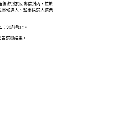
選後密封於回郵信封內，並於
理事候選人、監事候選人選票
11：30前截止。
公告選舉結果。