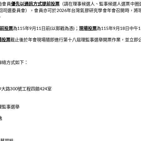
勵會員
優先以通訊方式提前投票
（請在理事候選人、監事候選人選票中圈
回司選委員會），會員亦可於2026年台灣氣膠研究學會年會召開時，將
。
前投票
為115年9月11日前(以郵戳為憑)；
現場投票
為115年9月18日中午
場投票
截止後於年會現場隨即進行第十八屆理監事選舉開票作業，並立即
聯絡方式如下：
大路300號工程四館424室
理監事選舉
逸
 蔡朋枝