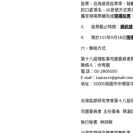
投票，且為提高投票率，鼓
封口處簽名，以掛號方式寄
攜至現場票櫃完成
現場投票
3. 投票截止時間：
通訊提
4. 將於115年9月18日
現
六、聯絡方式
第十八屆理監事司選委員會
聯絡人：佘宥靚
電 話：03-2805030
E-mail：
taarasst@gmail.com
地址：32001桃園市中壢區中
台灣氣膠研究學會第十八屆
司選委員會 主任委員 蔡瀛
執行秘書 林詩婉
台灣氣膠研究學會常務監事