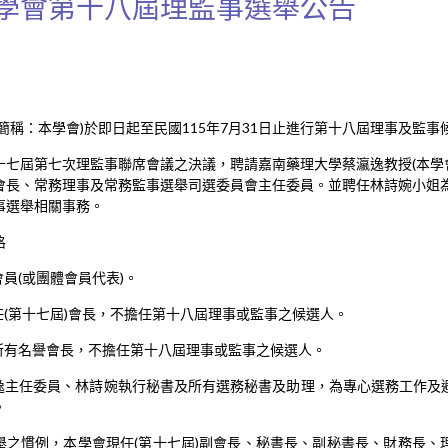
學會第十八屆理監事選舉公告
簡稱：本學會)於即日起至民國115年7月31日止進行第十八屆理事及監事
十七屆第七次理監事聯席會議之決議，聘請嘉南藥理大學蔡瀛逸教授(本學
會長、常務理事及常務監事選舉司選委員會主任委員。並聘任林詩婉小姐
事選舉相關事務。
格
員(或團體會員代表)。
任(第十七屆)會長，不擔任第十八屆理事或監事之候選人。
之所有名譽會長，不擔任第十八屆理事或監事之候選人。
瀛逸主任委員、林詩婉執行秘書及所有選務秘書及助理，為專心選務工作及
。
選舉之慣例，本學會現任(第十七屆)副會長、秘書長、副秘書長、財務長、