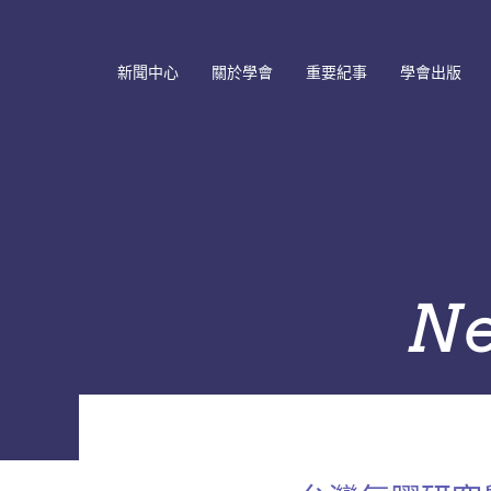
新聞中心
關於學會
重要紀事
學會出版
最新消息
學會簡介
重要紀事年表
會員通訊
研討會訊息
學會章程
理監事會議記錄
學會會刊
歷史消息
網站連結
年會與研討會
學術期刊
Past Board of Directors
Local Chapter
系列專書
and Committees
N