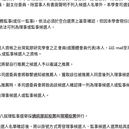
員、副主任委員，除當事人有書面聲明不列入候選人名單外，本學會司選
)常務監事(或任一監事)，依法必須於空白選票上蓋章確認，但因本學會現任(
，依法可列為理事或監事候選人。
選人資格之台灣氣膠研究學會之正會員(或團體會員代表)本人，以E-mail
人或監事候選人之資格。
處將替自行推薦之候選人予以複議之推薦。
，本司選委員會將聯繫通知被推薦人，獲取該位被推薦人同意後列入理事候
重名推薦時，本司選委員會將致函該候選人確認擇一列為理事候選人或監事
位理事候選人或監事候選人。
十八屆理監事選舉採
通訊提前投票
與
現場投票
併行。
候選人名單確認後，將以掛號方式寄發理事候選人、監事候選人選票給具