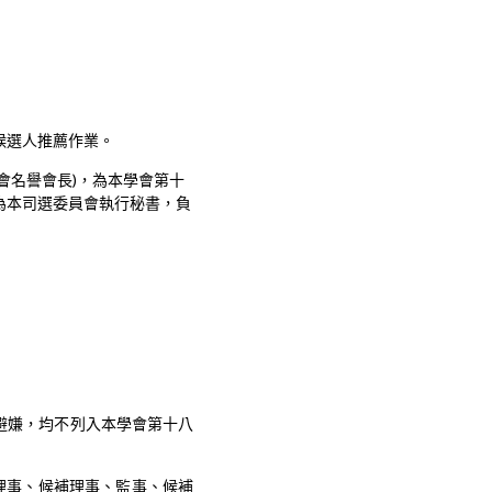
候選人推薦作業。
會名譽會長)，為本學會第十
為本司選委員會執行秘書，負
避嫌，均不列入本學會第十八
理事、候補理事、監事、候補