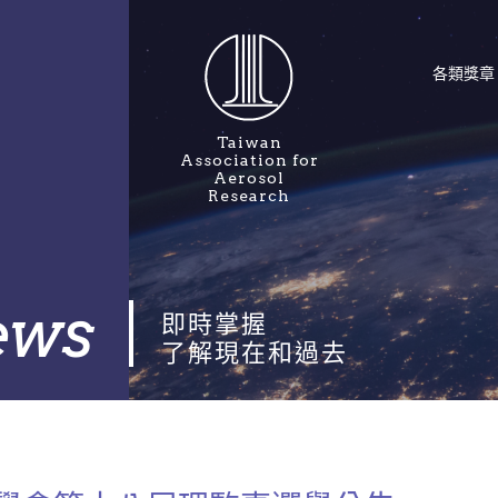
各類獎章
最佳工程論文獎
國際氣膠科技
Taiwan
Association for
最佳學術論文獎
東南亞永續環
Aerosol
業博覽會
Research
會士
新世代空氣品
秋森獎
聯網研討會
學生論文短講競賽
亞洲氣膠學術
ews
即時掌握
傑出成就獎
T&T IAC
了解現在和過去
最佳技術論文獎
T&T & ICoSE