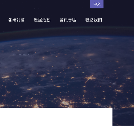
中文
各研討會
歷屆活動
會員專區
聯絡我們
研討會
國內研究生出席國際學術
會議補助
境論壇暨就
台灣氣膠研究學會東南亞
基金補助
質監測與物
入會申請
研討會
入會須知
現有會員